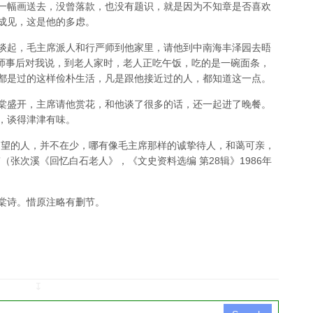
一幅画送去，没曾落款，也没有题识，就是因为不知章是否喜欢
成见，这是他的多虑。
谈起，毛主席派人和行严师到他家里，请他到中南海丰泽园去晤
严师事后对我说，到老人家时，老人正吃午饭，吃的是一碗面条，
都是过的这样俭朴生活，凡是跟他接近过的人，都知道这一点。
棠盛开，主席请他赏花，和他谈了很多的话，还一起进了晚餐。
，谈得津津有味。
名望的人，并不在少，哪有像毛主席那样的诚挚待人，和蔼可亲，
（张次溪《回忆白石老人》，《文史资料选编 第28辑》1986年
棠诗。惜原注略有删节。
↧