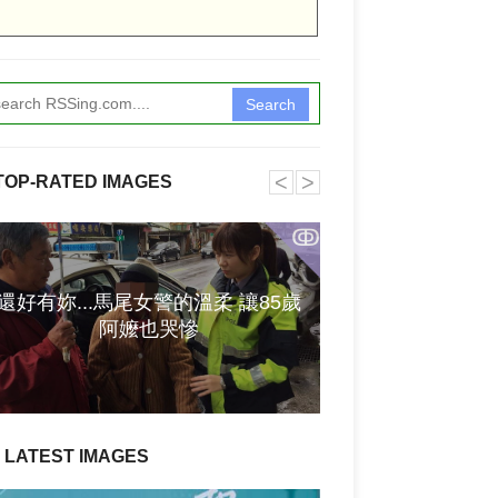
Search
˂
˃
TOP-RATED IMAGES
ↂ
[XK SPIRITS]
還好有妳...馬尾女警的溫柔 讓85歲
KAMEN RIDER Z
阿嬤也哭慘
双语][1080P][WE
校对、
LATEST IMAGES