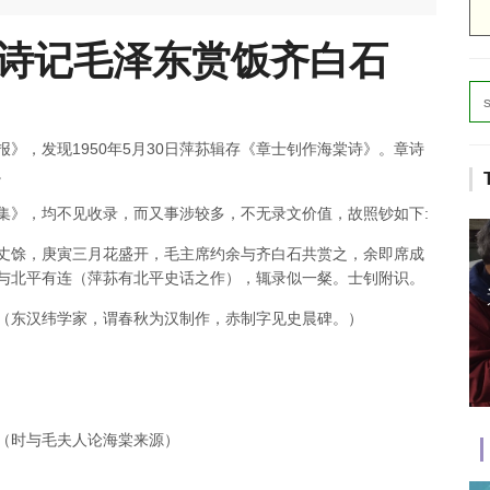
诗记毛泽东赏饭齐白石
》，发现1950年5月30日萍荪辑存《章士钊作海棠诗》。章诗
。
集》，均不见收录，而又事涉较多，不无录文价值，故照钞如下:
丈馀，庚寅三月花盛开，毛主席约余与齐白石共赏之，余即席成
与北平有连（萍荪有北平史话之作），辄录似一粲。士钊附识。
（东汉纬学家，谓春秋为汉制作，赤制字见史晨碑。）
（时与毛夫人论海棠来源）