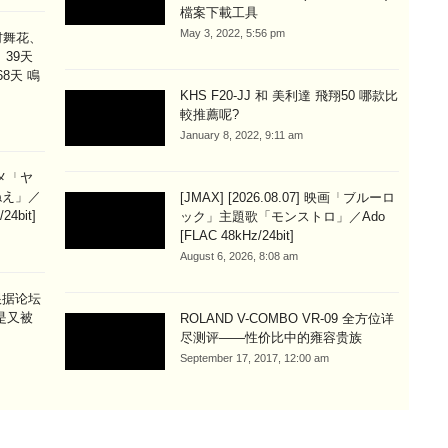
檔案下載工具
May 3, 2022, 5:56 pm
村舞花、
、39天
8天 鳴
KHS F20-JJ 和 美利達 飛翔50 哪款比
較推薦呢?
January 8, 2022, 9:11 am
アニメ「ヤ
ねえ」／
[JMAX] [2026.08.07] 映画「ブルーロ
4bit]
ック」主題歌「モンストロ」／Ado
[FLAC 48kHz/24bit]
August 6, 2026, 8:08 am
我根据论坛
是又被
ROLAND V-COMBO VR-09 全方位详
尽测评——性价比中的雍容贵族
September 17, 2017, 12:00 am