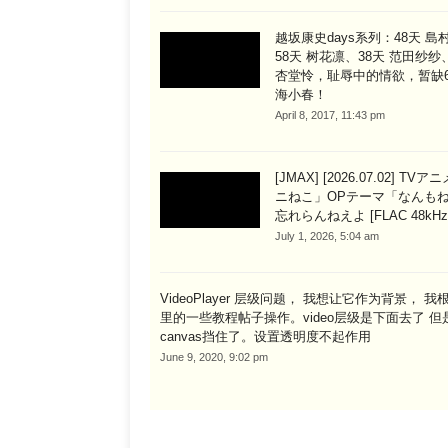
越坂康史days系列：48天 島
58天 树花凛、38天 范田纱纱
杏堂怜，耻辱中的情欲，暂缺6
海小春！
April 8, 2017, 11:43 pm
[JMAX] [2026.07.02] TV
ニねこ」OPテーマ「なんも
忘れらんねえよ [FLAC 48kHz/2
July 1, 2026, 5:04 am
VideoPlayer 层级问题， 我想让它作为背景， 
里的一些教程帖子操作。video层级是下面去了 但
canvas挡住了。设置透明度不起作用
June 9, 2020, 9:02 pm