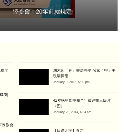
」 陸委會：20年前就規定
2
Aug
讽餐厅
期末迎「春」書法教學 名家「聯」手
現場揮毫
January 9, 2013, 5:39 pm
078]
42岁艳星郑艳丽早年被逼拍三级片
（图）
January 25, 2014, 4:34 am
家园教会
【日语无字】春之