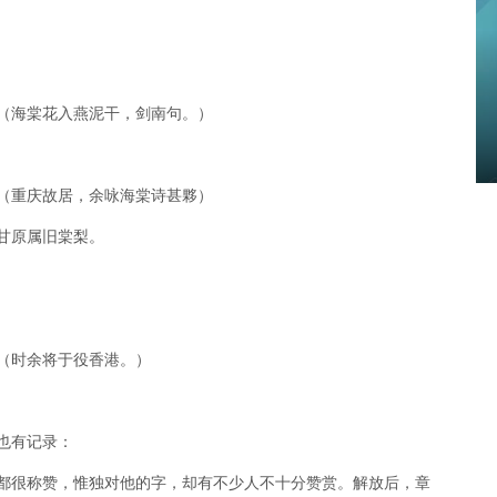
（海棠花入燕泥干，剑南句。）
（重庆故居，余咏海棠诗甚夥）
甘原属旧棠梨。
（时余将于役香港。）
也有记录：
都很称赞，惟独对他的字，却有不少人不十分赞赏。解放后，章