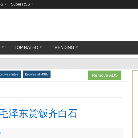
SS
Super RSS
R
TOP RATED
TRENDING
Browse latest
Browse all 4987
Remove ADS
↧
毛泽东赏饭齐白石
话