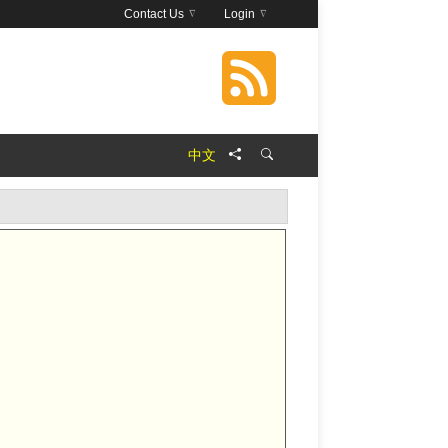
Contact Us
Login
中文