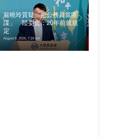
翁曉玲質疑「把公務員當匪
諜」 陸委會：20年前就規
2013 Swift 
定
4.5萬多 想賣
August 8, 2026, 7:29 am
August 8, 2026, 6:54 am