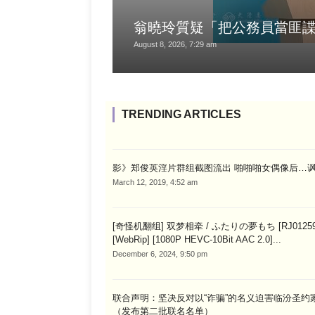
翁曉玲質疑「把公務員當匪諜
August 8, 2026, 7:29 am
TRENDING ARTICLES
影》郑俊英淫片群组截图流出 啪啪啪女偶像后…
March 12, 2019, 4:52 am
[奇怪机翻组] 双梦相牵 / ふたりの夢もち [RJ01259
[WebRip] [1080P HEVC-10Bit AAC 2.0]...
December 6, 2024, 9:50 pm
联合声明：坚决反对以“诈骗”的名义迫害临汾圣约
（发布第二批联名名单）