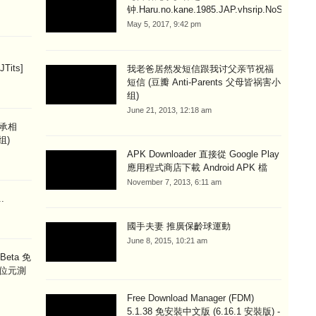
钟.Haru.no.kane.1985.JAP.vhsrip.NoSub.by.xi
May 5, 2017, 9:42 pm
JTits]
我老爸居然发短信跟我讨父亲节祝福
短信 (豆瓣 Anti-Parents 父母皆祸害小
组)
June 21, 2013, 12:18 am
承相
组)
APK Downloader 直接從 Google Play
應用程式商店下載 Android APK 檔
November 7, 2013, 6:11 am
.
國手夫妻 推廣保齡球運動
June 8, 2015, 10:21 am
 Beta 免
4位元測
Free Download Manager (FDM)
5.1.38 免安裝中文版 (6.16.1 安裝版) -