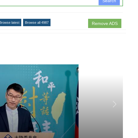
Search
Browse latest
Browse all 4987
Remove ADS