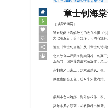
≪
Previous: 何新经济学思想述评
章士钊海棠
$
［澎湃新闻网］
近来翻阅上海解放初的改良小报《亦报
为七绝五首，前有短序，句间有注释
遍查《章士钊全集》及《章士钊诗词
北京故宫丰泽园有海棠两株，各高三
五绝句，因萍荪先生索余近作，又以
赤制由来出素王，汉家图箓夙开张。
微生也解当王色，粉粉朱朱壮海棠。
棠梨本色自婀娜，海外移根作一家。
莫怨东风多顾藉，却教异种出檐牙。