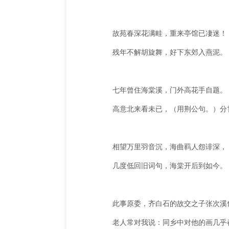
故苑春深花满畦，重来亭馆已凄迷！
残年不解胡旋舞，好下东郊入燕泥。
七年曾住海棠溪，门外高花手自题。
高意北来看未已，（用荆公句。）分
相望万里羽音沉，海曲羁人怨诽深，
几度低回旧词句，海棠开后到如今。
此事原委，齐白石的故交之子张次溪
老人常对我说：同乡中对他的画几乎