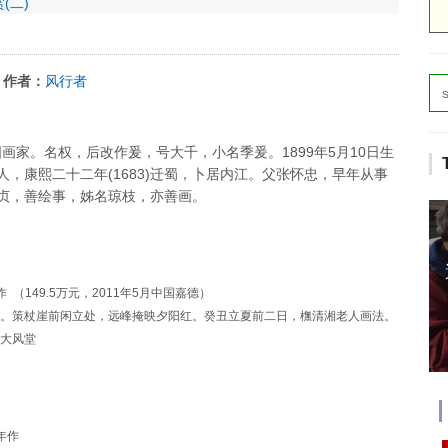
赏(二)
作者：
风行者
中国画家。名权，后改作爰，号大千，小名季爰。1899年5月10日生
，康熙二十二年(1683)迁蜀，卜居内江。父张怀忠，早年从事
贞，善绘事，姊名琼枝，亦善画。
作 （149.5万元，2011年5月中国嘉德）
。策杖崖前闲立处，远峰掩映夕阳红。癸丑立夏前二日，橅清湘老人画法。
大风堂
年作