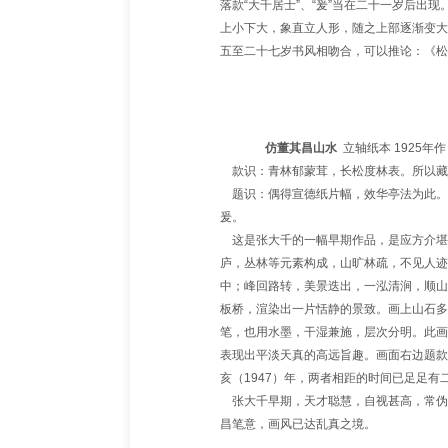
落款“大千居士”、“爰”当在二十一岁后出
上小下大，象直立人形，随之上部逐渐变大
五至二十七岁书风相吻合，可以推论：《松
仿董其昌山水
立轴纸本 1925年
款识：青林郁蒙茸，长松度林表。所以藏
题
识：偶得宣德纸片幅，效华亭法为此。
爰。
这是张大千的一幅早期作品，是应方介堪
庐，丛林等元素构成，山旷林疏，不见人迹
中；峰回路转，美景迭出，一泓清涧，顺山
板桥，渲染出一片恬静的景致。画上山石多
笔，也用水墨，干湿兼施，层次分明。此画
表现出平淡天真的高远旨趣。画面右边题款
亥（1947）年，两者相距的时间已足足有
张大千早期，天才聪慧，自视甚高，常伪
昌笔意，画风已达乱真之境
。