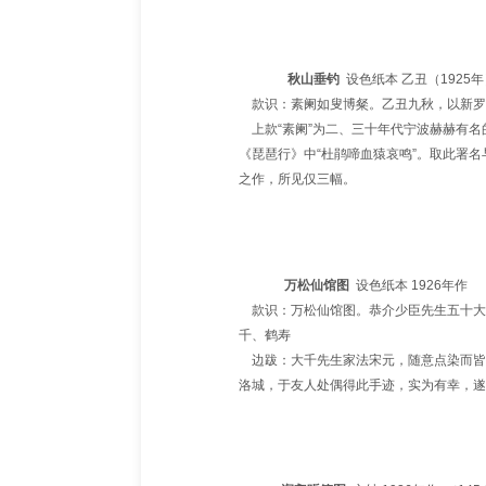
秋山垂钓
设色纸本 乙丑（1925
款识：素阑如叟博粲。乙丑九秋，以新罗
上款“素阑”为二、三十年代宁波赫赫有名
《琵琶行》中“杜鹃啼血猿哀鸣”。取此署
之作，所见仅三幅。
万松仙馆图
设色纸本 1926年作
款识：万松仙馆图。恭介少臣先生五十大
千、鹤寿
边跋：大千先生家法宋元，随意点染而皆
洛城，于友人处偶得此手迹，实为有幸，遂