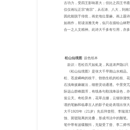
古功力，受四王影响甚大；但比之四王书斋
仅仅画坛正宗“南宗”，从石涛、八大，到
因此能脱于传统，画史地位显赫。画上题诗
如画作，初读淡雅无奇，似只在描绘山林野
合一之人文精神。此诗大千多有引用，亦多
松山仙境图
设色纸本
款识：苍松百尺如虬龙，风送涛声隐□只
《松山仙境图》是张大千早期山水精品。
松、苍皮嶙峋的枝干、勃勃生机的松枝、花
石浅绛披麻皴法，细密灵动通透。中景突兀
际远山群峰圆浑，有线条勾勒浅绛设色，亦
耸云天。奇松异木，花草点缀，云烟弥漫恍
谨的笔触和临摹古人的影子处处表现出张大
大千1920年（21岁）先后拜曾熙、李
蚀、斑驳陆离的沧桑，形成书法中的颤笔。
笔中带有波碟颤抖，无疑受了曾、李二师书