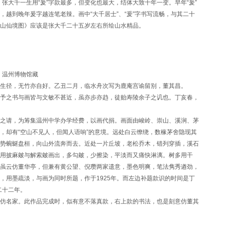
现。张大千一生用“爰”字款最多，但变化也最大，结体大致十年一变。早年“爰”
，越到晚年爰字越连笔老辣。画中“大千居士”、“爰”字书写流畅，与其二十
山仙境图》应该是张大千二十五岁左右所绘山水精品。
作 温州博物馆藏
生径，无竹亦自好。乙丑二月，临水舟次写为鹿庵宫谕留别，董其昌。
予之书与画皆与文敏不甚近，虽亦步亦趋，徒贻寿陵余子之讥也。丁亥春，
之请，为筹集温州中学办学经费，以画代捐。画面由峻岭、崇山、溪涧、茅
，却有“空山不见人，但闻人语响”的意境。远处白云缭绕，数椽茅舍隐现其
势蜿蜒盘桓，向山外流奔而去。近处一片丘坡，老松乔木，错列穿插，溪石
用披麻皴与解索皴画出，多勾皴，少擦染，平淡而又痛快淋漓。树多用干
虽云仿董华亭，但兼有黄公望、倪瓒两家遗意，墨色明爽，笔法隽秀遒劲，
，用墨疏淡，与画为同时所题，作于1925年。而左边补题款识的时间是丁
二十二年。
仿名家。此作品完成时，似有意不落真款，右上款的书法，也是刻意仿董其