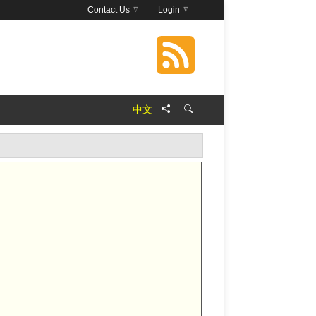
Contact Us
Login
中文