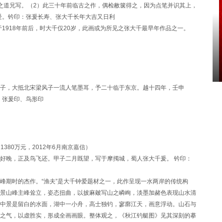
之道兄写。（2）此三十年前临古之作，偶检敝箧得之，因为点笔并识其上，
张爰。钤印：张爰长寿、张大千长年大吉又日利
1918年前后，时大千仅20岁，此画或为所见之张大千最早年作品之一。
子，大抵北宋梁风子一流人笔墨耳，予二十临于东
京。
越十四年，壬申
：张爰印、鸟形印
（1380万元，2012年6月南京嘉信）
好晚，正及鸟飞还。甲子二月既望，写于摩擉城，蜀人张大千爰。 钤印：
期时的杰作。“渔夫”是大千钟爱题材之一，此作呈现一水两岸的传统构
景山峰主峰耸立，姿态扭曲，以披麻皴写山之嶙峋，淡墨加赭色表现山水清
中景是留白的水面，湖中一小舟，高士独钓，寥廓江天，画意浮动。山石与
之气，以虚胜实，形成全画画眼。整体观之，《秋江钓艇图》见其深刻的摹