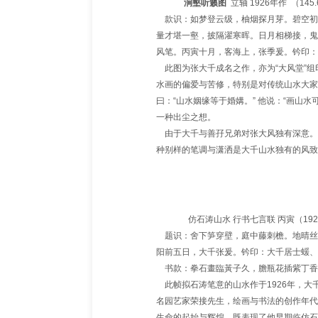
涧壑听籁图
立轴 1926年作 （14
款识：如梦登云级，柚烟探月芽。碧空初
量才堪一壑，披隔濯寒晖。日月相梯接，鬼
风笔。丙寅十月，客海上，张季爰。钤印：
此图为张大千成名之作，亦为“大风堂”组
水画的偏爱与苦修，特别是对传统山水大家
曰：“山水姻缘等于婚媾。” 他说：“画山
一种出尘之想。
由于大千与善孖兄弟对张大风独有深意。
种别样的笔调与潇洒是大千山水独有的风致
仿石涛山水 行书七言联 丙寅（192
题识：舍下笋穿壁，庭中藤刺檐。地晴丝冉
阳前五日，大千张爰。钤印：大千居士蝯、
书款
：拳石畫臨黃子久，膽瓶花插紫丁香
此帧拟石涛笔意的山水作于1926年，大
名园艺家荣接先生，绘画与书法的创作年代
生命的起始与辉煌，既表现了他早期临仿石