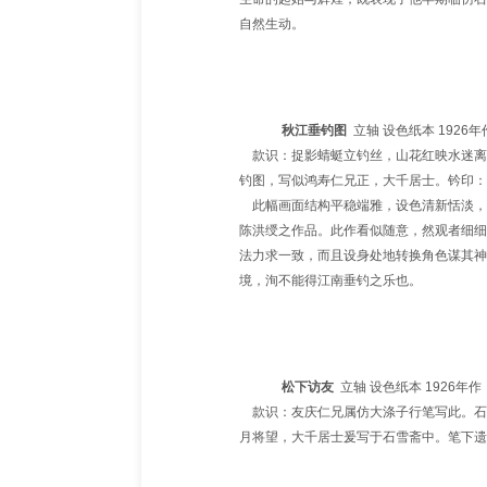
自然生动
。
秋江垂钓图
立轴 设色纸本 1926年
款识：捉影蜻蜓立钓丝，山花红映水迷离
钓图，写似鸿寿仁兄正，大千居士。钤印：
此幅画面结构平稳端雅，设色清新恬淡，
陈洪绶之作品。此作看似随意，然观者细细
法力求一致，而且设身处地转换角色谋其神
境，洵不能得江南垂钓之乐也
。
松下访友
立轴 设色纸本 1926年作
款识：友庆仁兄属仿大涤子行笔写此。石
月将望，大千居士爰写于石雪斋中。笔下遗