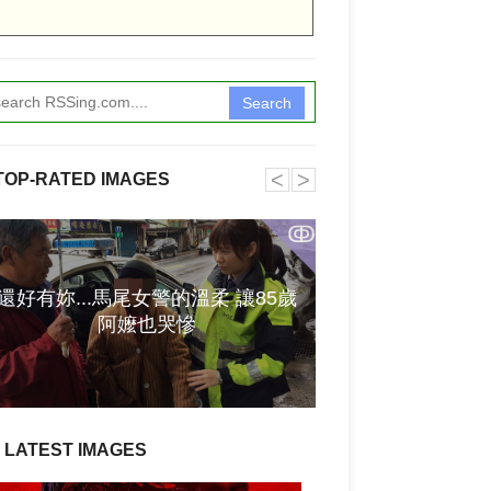
Search
˂
˃
TOP-RATED IMAGES
ↂ
還好有妳...馬尾女警的溫柔 讓85歲
出售: YAMAHA 
阿嬤也哭慘
後級(
LATEST IMAGES