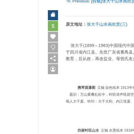
≪
Previous: [转载]张大千山水画欣
原文地址：
张大千山水画欣赏(三)
$
张大千(1899～1983)中国现代
于四川省内江县。先世广东省番禺县人
教育，后从政，再改盐业。母曾氏友
携琴观瀑图
立轴 设色纸本 1913年
题识：万山重叠乱松中，时听涛声吼碧空
蜀人大千爰。钤印：大千大利、内江张爰、
仿谢时臣山水
立轴 水墨纸本 1918