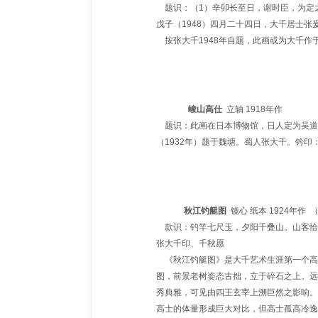
题识：（1）辛卯长至日，谢时臣，为定
戊子（1948）四月二十四日，大千居士
按张大千1948年自题，此画或为大千作于
峻山高仕
立轴 1918年作
题识：此画在日本博物馆，日人定为吴道
（1932年）题于魏塘。蜀人张大千。钤印
秋江钓艇图
镜心 纸本 1924年作 
款识：钓竿七尺玉，夕阳千叠山。山客恰
张大千印、千秋愿
《秋江钓艇图》是大千艺术生涯第一个高峰
图，前景老树姿态古拙，立于碎石之上。远
秀典雅，可见由四王玄宰上溯巨然之影响。
高士的体量形成巨大对比，但高士孤高冷逸