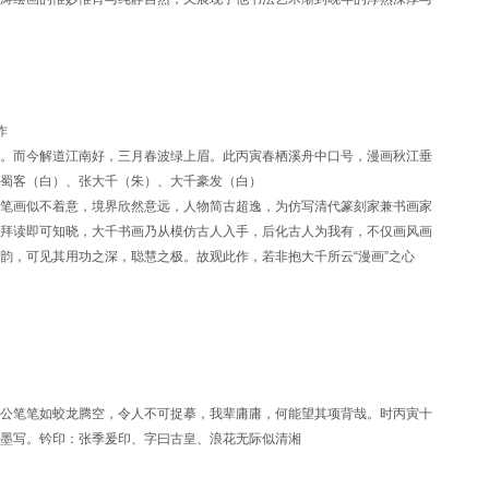
作
。而今解道江南好，三月春波绿上眉。此丙寅春栖溪舟中口号，漫画秋江垂
蜀客（白）、张大千（朱）、大千豪发（白）
笔画似不着意，境界欣然意远，人物简古超逸，为仿写清代篆刻家兼书画家
拜读即可知晓，大千书画乃从模仿古人入手，后化古人为我有，不仅画风画
韵，可见其用功之深，聪慧之极。故观此作，若非抱大千所云“漫画”之心
公笔笔如蛟龙腾空，令人不可捉摹，我辈庸庸，何能望其项背哉。时丙寅十
墨写。钤印：张季爰印、字曰古皇、浪花无际似清湘