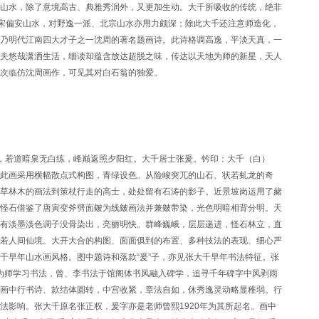
山水，除了意境高古、典雅秀润外，又更加生动。大千所吸收的传统，绝非
南宋偏安山水，对野逸一派、北宗山水亦用力颇深；除此大千还注意师造化，
乃明代江南四大才子之一沈周的著名题画诗。此诗格调高逸，平淡天真，一
夫悠哉潇洒生活，细读却蕴含放达超脱之味，传达以天地为师的新星，天人
次临仿沈周画作，可见其对白石翁的独爱。
，若道暗泉无白练，峰巅返照夕阳红。大千居士张爰。钤印：大千（白）
此画采用横幅散点式构图，青绿设色。从险峻突兀的山石、状若虬龙的奇
草林木的画法到策杖行走的高士，处处留有石涛的影子。近景坡岗运用了赭
怪石借鉴了唐寅变斧劈面皴为线皴画法并兼皴带染，光色明暗相背分明。天
有淡墨淡色调子没骨染出，亮丽明快。群峰巍峨，层层递进，怪石林立，直
若人间仙境。大开大合的构图、面面俱到的布置、多种技法的表现、细心严
千早年山水画风格。图中题诗和落款“爰”子，亦见张大千早年书法特征。张
瑞清为师学习书法，曾、李书法于馆阁体书风融入碑学，追寻千年碑字中风剥雨
画中行书诗、款结体圆转，中宫收紧，章法自如，休秀逸灵动略显稚弱。行
法影响。张大千原名张正权，爰字亦是老师曾熙1920年为其所起名。画中