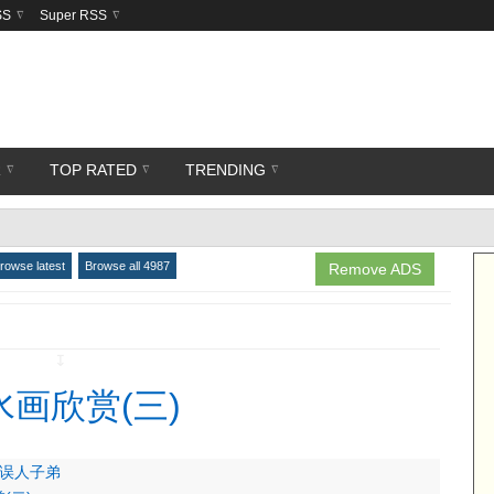
SS
Super RSS
R
TOP RATED
TRENDING
rowse latest
Browse all 4987
Remove ADS
↧
水画欣赏(三)
—误人子弟