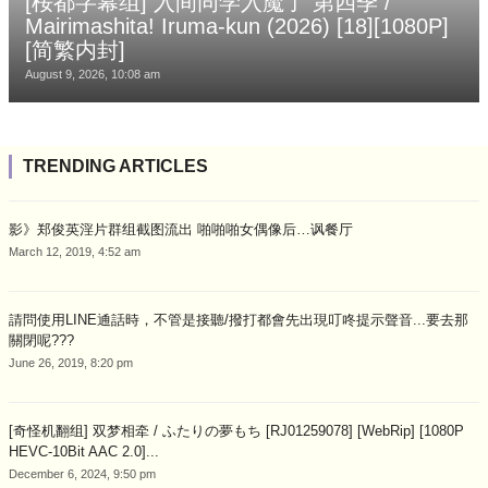
[桜都字幕组] 入间同学入魔了 第四季 /
Mairimashita! Iruma-kun (2026) [18][1080P]
[简繁内封]
August 9, 2026, 10:08 am
TRENDING ARTICLES
影》郑俊英淫片群组截图流出 啪啪啪女偶像后…讽餐厅
March 12, 2019, 4:52 am
請問使用LINE通話時，不管是接聽/撥打都會先出現叮咚提示聲音...要去那
關閉呢???
June 26, 2019, 8:20 pm
[奇怪机翻组] 双梦相牵 / ふたりの夢もち [RJ01259078] [WebRip] [1080P
HEVC-10Bit AAC 2.0]...
December 6, 2024, 9:50 pm