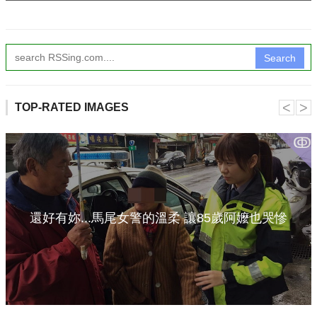
Search
˂
˃
TOP-RATED IMAGES
ↂ
還好有妳...馬尾女警的溫柔 讓85歲阿嬤也哭慘