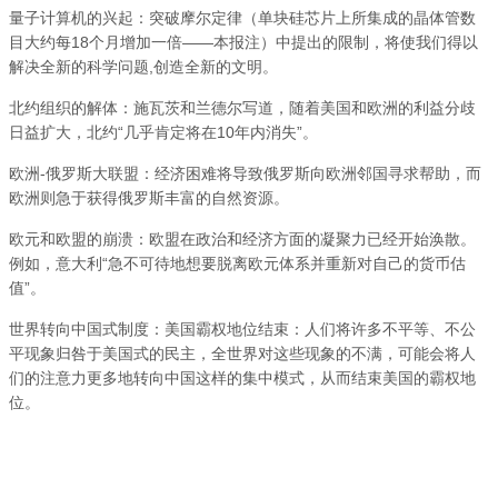
量子计算机的兴起：突破摩尔定律（单块硅芯片上所集成的晶体管数
目大约每18个月增加一倍——本报注）中提出的限制，将使我们得以
解决全新的科学问题,创造全新的文明。
北约组织的解体：施瓦茨和兰德尔写道，随着美国和欧洲的利益分歧
日益扩大，北约“几乎肯定将在10年内消失”。
欧洲-俄罗斯大联盟：经济困难将导致俄罗斯向欧洲邻国寻求帮助，而
欧洲则急于获得俄罗斯丰富的自然资源。
欧元和欧盟的崩溃：欧盟在政治和经济方面的凝聚力已经开始涣散。
例如，意大利“急不可待地想要脱离欧元体系并重新对自己的货币估
值”。
世界转向中国式制度：美国霸权地位结束：人们将许多不平等、不公
平现象归咎于美国式的民主，全世界对这些现象的不满，可能会将人
们的注意力更多地转向中国这样的集中模式，从而结束美国的霸权地
位。