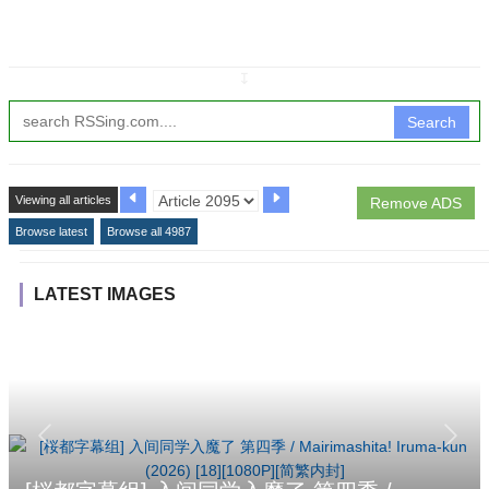
↧
Search
Viewing all articles
Remove ADS
Browse latest
Browse all 4987
LATEST IMAGES