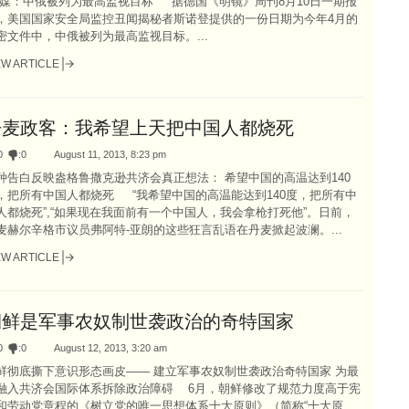
媒：中俄被列为最高监视目标 据德国《明镜》周刊8月10日一期报
，美国国家安全局监控丑闻揭秘者斯诺登提供的一份日期为今年4月的
密文件中，中俄被列为最高监视目标。...
EW ARTICLE
丹麦政客：我希望上天把中国人都烧死
0
:
0
August 11, 2013, 8:23 pm
种告白反映盎格鲁撒克逊共济会真正想法： 希望中国的高温达到140
，把所有中国人都烧死 “我希望中国的高温能达到140度，把所有中
人都烧死”,“如果现在我面前有一个中国人，我会拿枪打死他”。日前，
麦赫尔辛格市议员弗阿特-亚朗的这些狂言乱语在丹麦掀起波澜。...
EW ARTICLE
朝鲜是军事农奴制世袭政治的奇特国家
0
:
0
August 12, 2013, 3:20 am
鲜彻底撕下意识形态画皮—— 建立军事农奴制世袭政治奇特国家 为最
融入共济会国际体系拆除政治障碍 6月，朝鲜修改了规范力度高于宪
和劳动党章程的《树立党的唯一思想体系十大原则》（简称“十大原