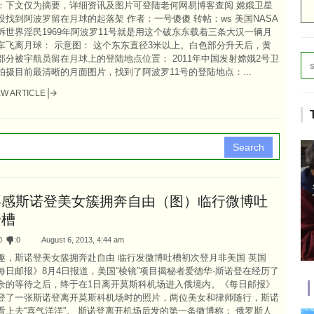
：下文仅为摘要，详细资讯及图片可登陆老何网易博客查阅 嫦娥卫星
没找到阿波罗留在月球的起落架 作者：一号傻傻 转帖：ws 美国NASA
诉世界淫民1969年阿波罗11号就是用这个破东东载着三条大汉一辆月
车飞离月球： 示意图： 这个东东直径3米以上。白色部分升天后，黄
部分被宇航员留在月球上的登陆地点位置： 2011年中国发射嫦娥2号卫
拍摄目前最清晰的月面图片，找到了阿波罗11号的登陆地点：...
EW ARTICLE
Search
喜感斯诺登美女簇拥奔自由（图）临行微博吐
一槽
0
:
0
August 6, 2013, 4:44 am
趣，斯诺登美女簇拥奔赴自由 临行发微博吐槽初次登月非美国 英国
每日邮报》8月4日报道，美国“棱镜”项目揭秘者爱德华·斯诺登在经历了
余的等待之后，终于在1日离开莫斯科机场进入俄境内。《每日邮报》
登了一张斯诺登离开莫斯科机场时的照片，两位美女和律师随行，斯诺
看上去“喜气洋洋”。 斯诺登离开机场后发的第一条微博称： 俄罗斯人