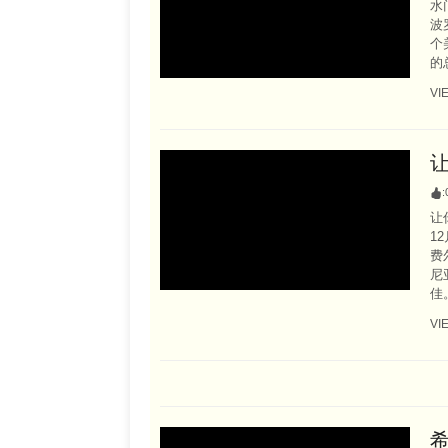
水
波
个
的
VI
:
让
1
费
尼
佳。
VI