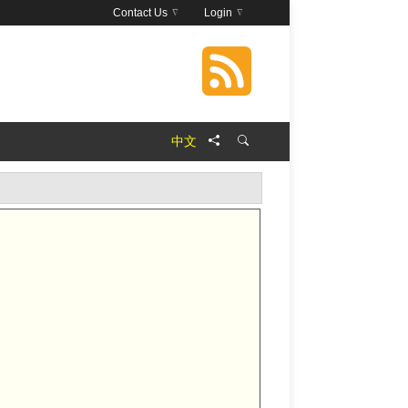
Contact Us
Login
中文