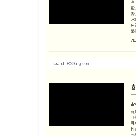
注
图
告
球
色
星
VI
:
有
《
月
刊
登