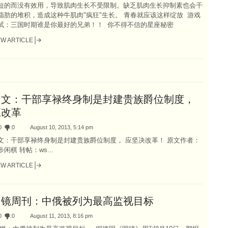
短的而没有效用，导致肌肉生长不受限制。缺乏肌肉生长抑制素也会干
脂肪的堆积，造成这种牛肌肉"疯狂"生长。 青春就应该这样绽放 游戏
试：三国时期谁是你最好的兄弟！！ 你不得不信的星座秘密
EW ARTICLE
网文：干部享禄终身制是封建贵族爵位制度，
应改革
0
:
0
August 10, 2013, 5:14 pm
文：干部享禄终身制是封建贵族爵位制度， 应坚决改革！ 原文作者：
步闲棋 转帖：ws...
EW ARTICLE
明镜周刊：中俄被列为最高监视目标
0
:
0
August 11, 2013, 8:16 pm