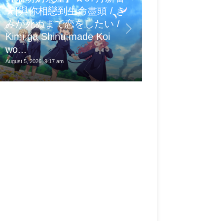
★[與你相戀到生命盡頭 / き
Panasonic T
みが死ぬまで恋をしたい /
體驗報告｜大尺
Kimi ga Shinu made Koi
獨家真六原色與 G
wo...
智慧家庭娛樂
August 5, 2026, 9:17 am
August 5, 2026, 8:20 am