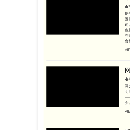
:
据
困
词
也
在
食
VI
:
网
明
—
会。
VI