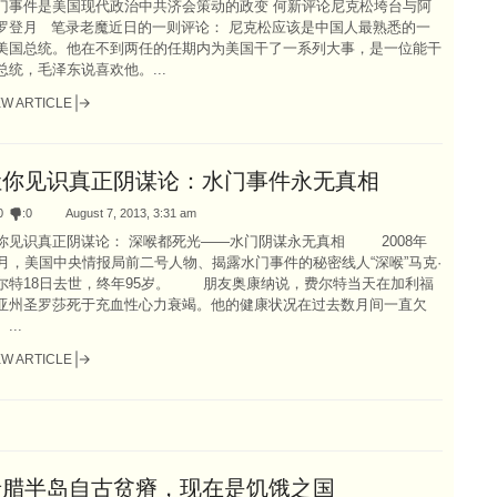
门事件是美国现代政治中共济会策动的政变 何新评论尼克松垮台与阿
罗登月 笔录老魔近日的一则评论： 尼克松应该是中国人最熟悉的一
美国总统。他在不到两任的任期内为美国干了一系列大事，是一位能干
总统，毛泽东说喜欢他。...
EW ARTICLE
让你见识真正阴谋论：水门事件永无真相
0
:
0
August 7, 2013, 3:31 am
你见识真正阴谋论： 深喉都死光——水门阴谋永无真相 2008年
2月，美国中央情报局前二号人物、揭露水门事件的秘密线人“深喉”马克·
尔特18日去世，终年95岁。 朋友奥康纳说，费尔特当天在加利福
亚州圣罗莎死于充血性心力衰竭。他的健康状况在过去数月间一直欠
...
EW ARTICLE
希腊半岛自古贫瘠，现在是饥饿之国