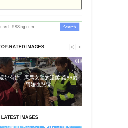
Search
˂
˃
TOP-RATED IMAGES
ↂ
還好有妳...馬尾女警的溫柔 讓85歲
出售: YAMAHA 
阿嬤也哭慘
後級(
LATEST IMAGES
【喵萌奶茶屋】★07月新番