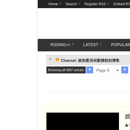
Home
Search
Register RSS
Embed R
RSSING>>
LATEST
POPULA
Channel: 政协委员何新授权的博客
Browsing all 4987 articles
: