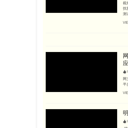
截
扰
测
VI
:
网
半
VI
: