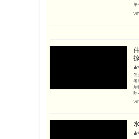
第
VI
:
伟
考
须
际
VI
: