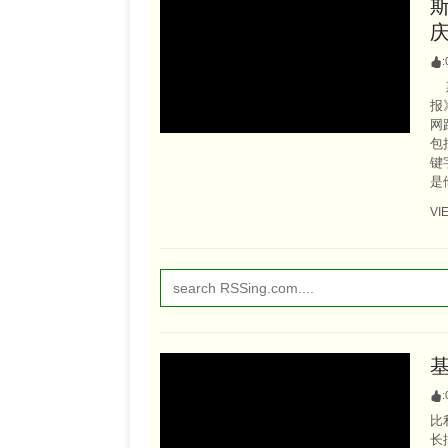
:
斯
报
网
包
键
是
VI
:
比
长