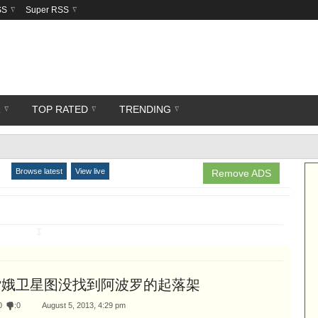
SS
Super RSS
R
TOP RATED
TRENDING
Browse latest
View live
Remove ADS
↧
嫦娥卫星图没找到阿波罗的起落架
0
:
0
August 5, 2013, 4:29 pm