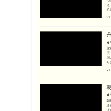
德
道
机
VI
:
这
度
国
丹
VI
:
朝
终
法