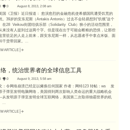
0
:
0
August 8, 2013, 2:08 am
英国《卫报》近日报道： 愈演愈烈的金融危机使希腊国民遭受饥荒的
扰。39岁的安东尼斯（Antakis Antonis）过去不会轻易想到“饥饿”这个
。在28 Veikou街团结俱乐部（Solidarity Club）狭小的活动范围里，
从来没有人提到过这两个字。但是现在出于可能会断粮的恐惧，让那些
这里驻足的人走上前来，跟安东尼斯一样，从志愿者手中拿点米饭、面
和干货带回家。...
EW ARTICLE
网络，统治世界者的全球信息工具
0
:
0
August 9, 2013, 5:58 am
文：令网络崩溃已经足以瘫痪任何国家 作者：网特123 转帖：ws 发
原子弹至发明电脑网络，美国得到两次影响人类命运的重大战略机会
—从发明原子弹至发明全球互联网络，美国第二次取得独霸世界的机
...
EW ARTICLE