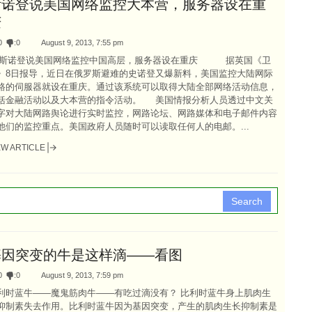
斯诺登说美国网络监控大本营，服务器设在重
庆
0
:
0
August 9, 2013, 7:55 pm
诺登说美国网络监控中国高层，服务器设在重庆 据英国《卫
》8日报导，近日在俄罗斯避难的史诺登又爆新料，美国监控大陆网际
路的伺服器就设在重庆。通过该系统可以取得大陆全部网络活动信息，
括金融活动以及大本营的指令活动。 美国情报分析人员透过中文关
字对大陆网路舆论进行实时监控，网路论坛、网路媒体和电子邮件内容
他们的监控重点。美国政府人员随时可以读取任何人的电邮。...
EW ARTICLE
Search
基因突变的牛是这样滴——看图
0
:
0
August 9, 2013, 7:59 pm
利时蓝牛——魔鬼筋肉牛——有吃过滴没有？ 比利时蓝牛身上肌肉生
抑制素失去作用。比利时蓝牛因为基因突变，产生的肌肉生长抑制素是