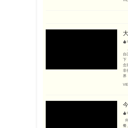
:
乐
自
下
念
非
界
VI
今
:
何
餐